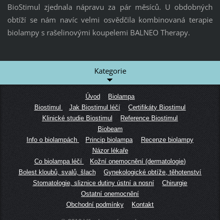
BioStimul zjednala nápravu za pár měsíců. U obdobných
obtíží se nám navíc velmi osvědčila kombinovaná terapie
biolampy s rašelinovými koupelemi BALNEO Therapy.
Kategorie
Úvod
Biolampa
Biostimul
Jak Biostimul léčí
Certifikáty Biostimul
Klinické studie Biostimul
Reference Biostimul
Biobeam
Info o biolampách
Princip biolampa
Recenze biolampy
Názor lékaře
Co biolampa léčí
Kožní onemocnění (dermatologie)
Bolest kloubů, svalů, šlach
Gynekologické obtíže, těhotenství
Stomatologie, sliznice dutiny ústní a nosní
Chirurgie
Ostatní onemocnění
Obchodní podmínky
Kontakt