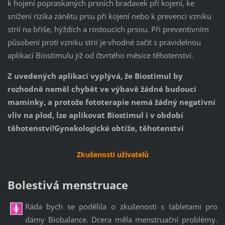
k hojení popraskaných prsních bradavek při kojení, ke
snížení rizika zánětu prsu při kojení nebo k prevenci vzniku
strií na břiše, hýždích a rostoucích prsou. Při preventivním
působení proti vzniku strií je vhodné začít s pravidelnou
aplikací Biostimulu již od čtvrtého měsíce těhotenství.
Z uvedených aplikací vyplývá, že Biostimul by
rozhodně neměl chybět ve výbavě žádné budoucí
maminky, a protože fototerapie nemá žádný negativní
vliv na plod, lze aplikovat Biostimul i v období
těhotenství!
Gynekologické obtíže, těhotenství
Zkušenosti uživatelů
Bolestivá menstruace
Ráda bych se podělila o zkušenosti s tabletami pro
dámy Biobalance. Dcera měla menstruační problémy.