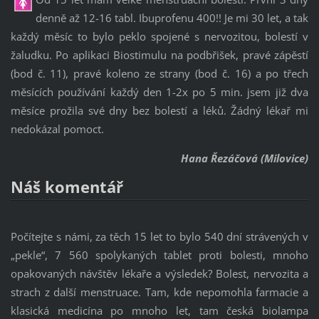
denně až 12-16 tabl. Ibuprofenu 400!! Je mi 30 let, a tak
každý měsíc to bylo peklo spojené s nervozitou, bolestí v
žaludku. Po aplikaci Biostimulu na podbřišek, pravé zápěstí
(bod č. 11), pravé koleno ze strany (bod č. 16) a po třech
měsících používání každý den 1-2x po 5 min. jsem již dva
měsíce prožila své dny bez bolestí a léků. Žádný lékař mi
nedokázal pomoct.
Hana Řezáčová (Milovice)
Náš komentář
Počítejte s námi, za těch 15 let to bylo 540 dní strávených v
„pekle“, 7 560 spolykaných tablet proti bolesti, mnoho
opakovaných návštěv lékaře a výsledek? Bolest, nervozita a
strach z další menstruace. Tam, kde nepomohla farmacie a
klasická medicína po mnoho let, tam česká biolampa