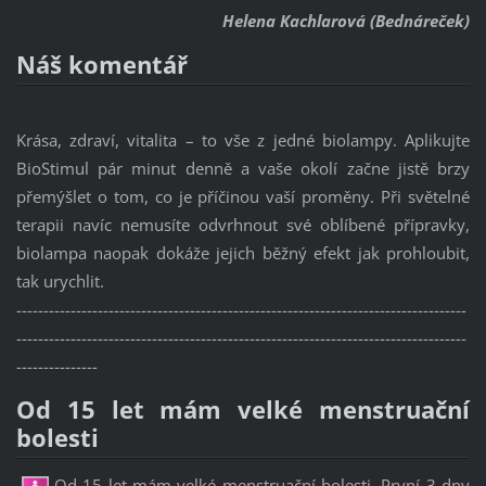
Helena Kachlarová (Bednáreček)
Náš komentář
Krása, zdraví, vitalita – to vše z jedné biolampy. Aplikujte
BioStimul pár minut denně a vaše okolí začne jistě brzy
přemýšlet o tom, co je příčinou vaší proměny. Při světelné
terapii navíc nemusíte odvrhnout své oblíbené přípravky,
biolampa naopak dokáže jejich běžný efekt jak prohloubit,
tak urychlit.
-----------------------------------------------------------------------------------
-----------------------------------------------------------------------------------
---------------
Od 15 let mám velké menstruační
bolesti
Od 15 let mám velké menstruační bolesti. První 3 dny