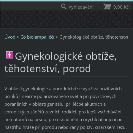
Vyhledávání
0,00 Kč
Úvod
>
Co biolampa léčí
>
Gynekologické obtíže, těhotenství
Gynekologické obtíže,
těhotenství, porod
V oblasti gynekologie a porodnictví se využívá pozitivních
účinků lineárně polarizovaného světla při povrchových
poraněních v oblasti genitálu, při léčbě akutních a
chronických zánětů zevních rodidel, pro lepší vstřebávání
hematomů na prsou, pro usnadnění a urychlení hojení po
nástřihu hráze při porodu nebo rány po tzv. císařském řezu,