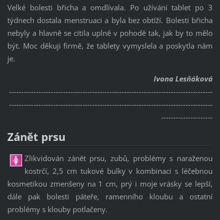
Velké bolesti břicha a omdlívala. Po užívání tablet po 3
týdnech dostala menstruaci a byla bez obtíží. Bolesti břicha
nebyly a hlavně se cítila uplně v pohodě tak, jak by to mělo
být. Moc děkuji firmě, že tablety vymyslela a poskytla nám
je.
Ivona Lesňáková
-----------------------------------------------------------------------------------
-----------------------------------------------------------------------------------
---------------------
Zánět prsu
Zlikvidován zánět prsu, zubů, problémy s naraženou
kostrčí, 2,5 cm tukové bulky v kombinaci s léčebnou
kosmetikou zmenšeny na 1 cm, prý i moje vrásky se lepší,
dále pak bolesti páteře, ramenního kloubu a ostatní
problémy s klouby potlačeny.