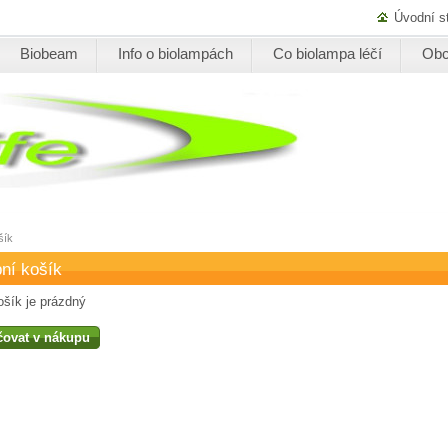
Úvodní s
Biobeam
Info o biolampách
Co biolampa léčí
Obc
šík
ní košík
šík je prázdný