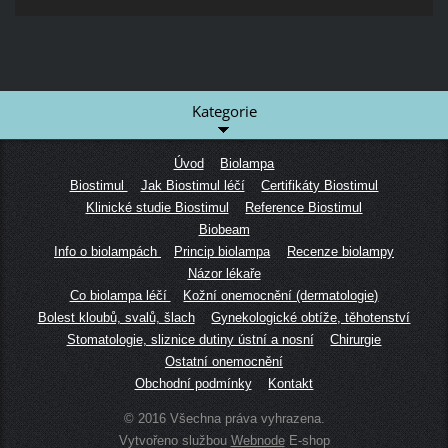
Kategorie
Úvod
Biolampa
Biostimul
Jak Biostimul léčí
Certifikáty Biostimul
Klinické studie Biostimul
Reference Biostimul
Biobeam
Info o biolampách
Princip biolampa
Recenze biolampy
Názor lékaře
Co biolampa léčí
Kožní onemocnění (dermatologie)
Bolest kloubů, svalů, šlach
Gynekologické obtíže, těhotenství
Stomatologie, sliznice dutiny ústní a nosní
Chirurgie
Ostatní onemocnění
Obchodní podmínky
Kontakt
© 2016 Všechna práva vyhrazena.
Vytvořeno službou
Webnode
E-shop