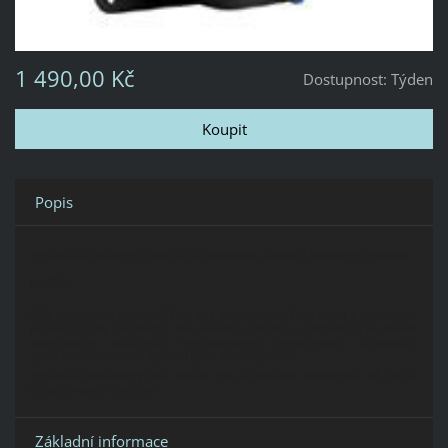
1 490,00 Kč
Dostupnost:
Týden
Popis
Stojánek k Biolampě umožňuje pohodlnou aplikaci Biolampy kdekoliv
na těle.
Díky upínacímu klipsu můžete náš stojánek používat téměř v jakémkoliv
prostředí. Díky pružnému, ale pevnému ramenu v kombinaci se skvěle
vymyšleným natáčecím mechanismem upevněného Biostimulu,
zasáhnete světelnou aplikací jakoukoliv část těla.
Stojánek Biotherapy plní skvěle roli užitečného pomocníka při léčbě
polarizovaným světlem.
Základní informace