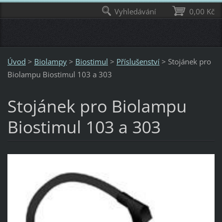
Vyhledávání
0,00 Kč
Úvod
>
Biolampy
>
Biostimul
>
Příslušenství
>
Stojánek pro
Biolampu Biostimul 103 a 303
Stojánek pro Biolampu
Biostimul 103 a 303